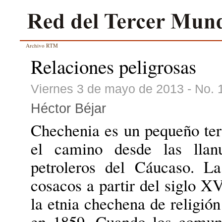
Archivo RTM
Relaciones peligrosas
Viernes 3 de mayo de 2013 - No. 
Héctor Béjar
Chechenia es un pequeño ter
el camino desde las llanu
petroleros del Cáucaso. L
cosacos a partir del siglo X
la etnia chechena de religión
en 1859. Cuando los comuni