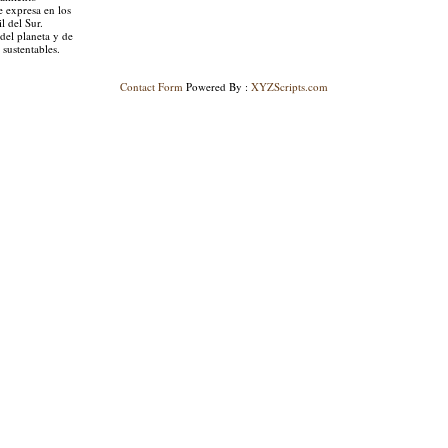
e expresa en los
l del Sur.
del planeta y de
sustentables.
Contact Form
Powered By :
XYZScripts.com