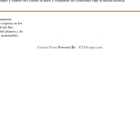
iempre y cuando des crédito al autor y compartas tus creaciones bajo la misma licencia.
pamiento
e expresa en los
l del Sur.
del planeta y de
sustentables.
Contact Form
Powered By :
XYZScripts.com