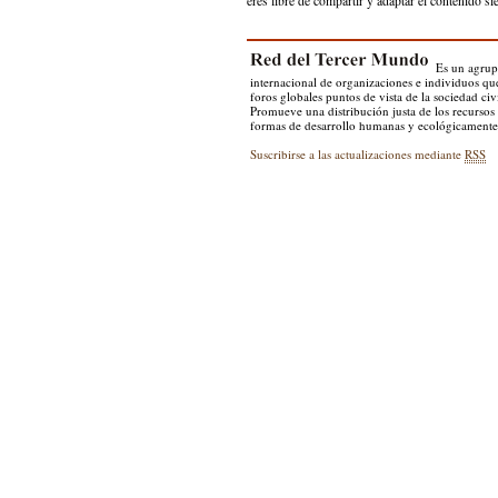
eres libre de compartir y adaptar el contenido s
Es un agru
internacional de organizaciones e individuos qu
foros globales puntos de vista de la sociedad civi
Promueve una distribución justa de los recursos 
formas de desarrollo humanas y ecológicamente 
Suscribirse a las actualizaciones mediante
RSS