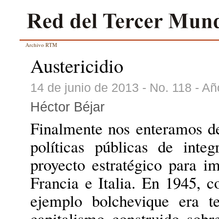
Archivo RTM
Austericidio
14 de junio de 2013 - No. 118 - A
Héctor Béjar
Finalmente nos enteramos d
políticas públicas de integ
proyecto estratégico para i
Francia e Italia. En 1945, c
ejemplo bolchevique era t
capitalismo construido sobr