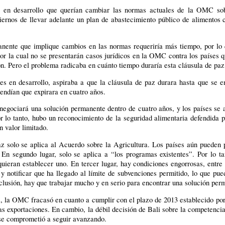
es en desarrollo que querían cambiar las normas actuales de la OMC sob
biernos de llevar adelante un plan de abastecimiento público de alimentos
nente que implique cambios en las normas requeriría más tiempo, por lo 
or la cual no se presentarán casos jurídicos en la OMC contra los países 
ón. Pero el problema radicaba en cuánto tiempo duraría esta cláusula de paz
ses en desarrollo, aspiraba a que la cláusula de paz durara hasta que se 
endían que expirara en cuatro años.
egociará una solución permanente dentro de cuatro años, y los países se 
r lo tanto, hubo un reconocimiento de la seguridad alimentaria defendida p
n valor limitado.
paz solo se aplica al Acuerdo sobre la Agricultura. Los países aún puede
 En segundo lugar, solo se aplica a “los programas existentes”. Por lo t
uieran establecer uno. En tercer lugar, hay condiciones engorrosas, entre 
y notificar que ha llegado al límite de subvenciones permitido, lo que pue
nclusión, hay que trabajar mucho y en serio para encontrar una solución per
, la OMC fracasó en cuanto a cumplir con el plazo de 2013 establecido por
as exportaciones. En cambio, la débil decisión de Bali sobre la competenci
 se comprometió a seguir avanzando.