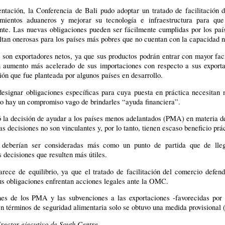
ntación, la Conferencia de Bali pudo adoptar un tratado de facilitación 
imientos aduaneros y mejorar su tecnología e infraestructura para qu
te. Las nuevas obligaciones pueden ser fácilmente cumplidas por los país
ultan onerosas para los países más pobres que no cuentan con la capacidad n
 son exportadores netos, ya que sus productos podrán entrar con mayor fac
n aumento más acelerado de sus importaciones con respecto a sus exporta
ón que fue planteada por algunos países en desarrollo.
designar obligaciones específicas para cuya puesta en práctica necesitan
olo hay un compromiso vago de brindarles “ayuda financiera”.
ó la decisión de ayudar a los países menos adelantados (PMA) en materia 
as decisiones no son vinculantes y, por lo tanto, tienen escaso beneficio prá
deberían ser consideradas más como un punto de partida que de lleg
 decisiones que resulten más útiles.
rece de equilibrio, ya que el tratado de facilitación del comercio defend
us obligaciones enfrentan acciones legales ante la OMC.
nes de los PMA y las subvenciones a las exportaciones -favorecidas por l
en términos de seguridad alimentaria solo se obtuvo una medida provisional (
rector ejecutivo de South Centre.