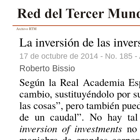
Archivo RTM
La inversión de las inver
17 de octubre de 2014 - No. 185 -
Roberto Bissio
Según la Real Academia Espa
cambio, sustituyéndolo por su
las cosas”, pero también pued
de un caudal”. No hay ta
inversion of investments
no 
maniobra de grandes corpor