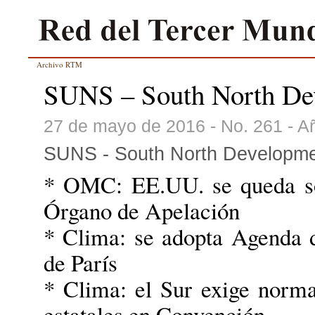
Archivo RTM
SUNS – South North De
27 de mayo de 2016 - No. 261 - A
SUNS - South North Developme
* OMC: EE.UU. se queda sol
Órgano de Apelación
* Clima: se adopta Agenda 
de París
* Clima: el Sur exige norma
estatales en Convención