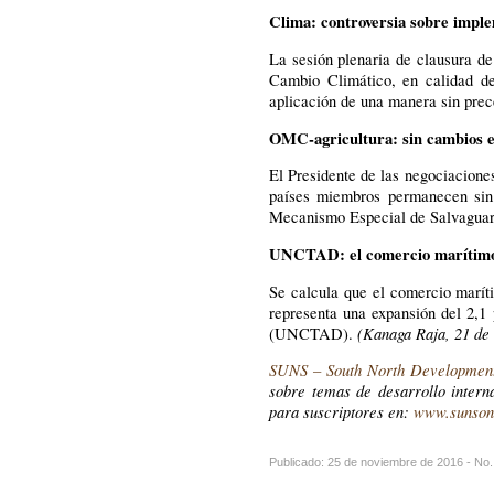
Clima: controversia sobre impl
La sesión plenaria de clausura d
Cambio Climático, en calidad de
aplicación de una manera sin prec
OMC-agricultura: sin cambios en
El Presidente de las negociacione
países miembros permanecen sin 
Mecanismo Especial de Salvaguard
UNCTAD: el comercio marítimo s
Se calcula que el comercio marít
representa una expansión del 2,1 
(Kanaga Raja, 21 de
(UNCTAD).
SUNS – South North Developmen
sobre temas de desarrollo interna
para suscriptores en:
www.sunsonl
Publicado: 25 de noviembre de 2016 - No.