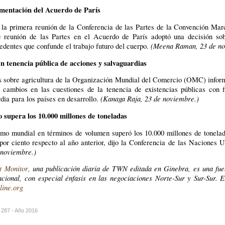
ementación del Acuerdo de París
e la primera reunión de la Conferencia de las Partes de la Convención Ma
 reunión de las Partes en el Acuerdo de París adoptó una decisión sob
(Meena Raman, 23 de no
edentes que confunde el trabajo futuro del cuerpo.
 tenencia pública de acciones y salvaguardias
s sobre agricultura de la Organización Mundial del Comercio (OMC) inform
cambios en las cuestiones de la tenencia de existencias públicas con f
(Kanaga Raja, 23 de noviembre.)
ia para los países en desarrollo.
upera los 10.000 millones de toneladas
imo mundial en términos de volumen superó los 10.000 millones de tonelad
por ciento respecto al año anterior, dijo la Conferencia de las Naciones
 noviembre.)
t Monitor
, una publicación diaria de TWN editada en Ginebra, es una fuen
cional, con especial énfasis en las negociaciones Norte-Sur y Sur-Sur. El
ine.org
 287 - Año 2016