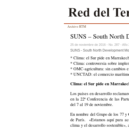
Archivo RTM
SUNS – South North 
25 de noviembre de 2016 - No. 287 - Año
SUNS - South North Development Mo
* Clima: el Sur pide en Marrakech
* Clima: controversia sobre imple
* OMC-agricultura: sin cambios en
* UNCTAD: el comercio marítimo 
Clima: el Sur pide en Marrakech
Los países en desarrollo reclamar
en la 22ª Conferencia de las Par
del 7 al 19 de noviembre.
En nombre del Grupo de los 77 y C
de París. «Estamos aquí para ace
clima y el desarrollo sostenible»,