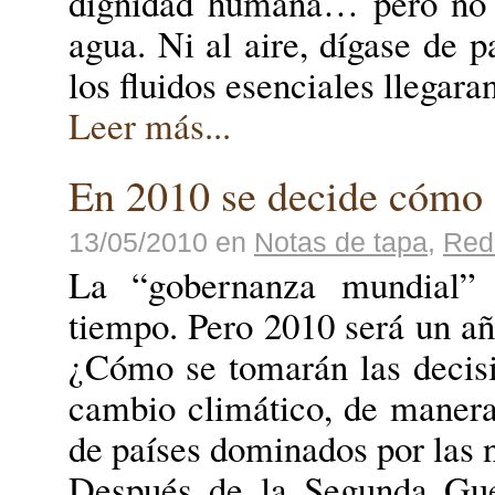
dignidad humana… pero no m
agua. Ni al aire, dígase de 
los fluidos esenciales llegara
Leer más...
En 2010 se decide cómo 
13/05/2010
en
Notas de tapa
,
Red
La “gobernanza mundial” 
tiempo. Pero 2010 será un año
¿Cómo se tomarán las decisi
cambio climático, de maner
de países dominados por las 
Después de la Segunda Gue