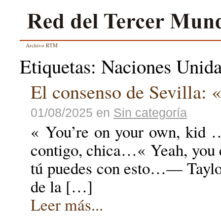
Archivo RTM
Etiquetas: Naciones Unid
El consenso de Sevilla:
01/08/2025
en
Sin categoría
« You’re on your o
contigo, chica…« Yeah
tú puedes con esto…— Taylor
de la […]
Leer más...